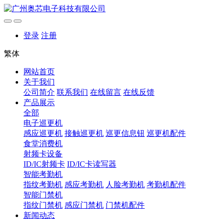
登录
注册
繁体
网站首页
关于我们
公司简介
联系我们
在线留言
在线反馈
产品展示
全部
电子巡更机
感应巡更机
接触巡更机
巡更信息钮
巡更机配件
食堂消费机
射频卡设备
ID/IC射频卡
ID/IC卡读写器
智能考勤机
指纹考勤机
感应考勤机
人脸考勤机
考勤机配件
智能门禁机
指纹门禁机
感应门禁机
门禁机配件
新闻动态