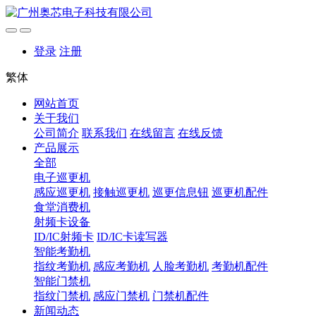
登录
注册
繁体
网站首页
关于我们
公司简介
联系我们
在线留言
在线反馈
产品展示
全部
电子巡更机
感应巡更机
接触巡更机
巡更信息钮
巡更机配件
食堂消费机
射频卡设备
ID/IC射频卡
ID/IC卡读写器
智能考勤机
指纹考勤机
感应考勤机
人脸考勤机
考勤机配件
智能门禁机
指纹门禁机
感应门禁机
门禁机配件
新闻动态